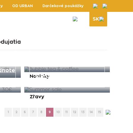
ty
OD URBAN
Darčekové poukážky
SK
án
26.08.2022
dujatia
v
Bubble tea & coffee
14.07.2022
odnote
Summer sale
Novinky
Zľavy
1
2
6
7
8
9
10
11
12
13
14
15