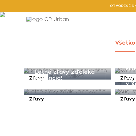
OTVORENÉ
D
Obchody a služby
Novi
06.09.2022
06.09
Všetko
Dochádzajú zásoby pre
Šva
18.08.2022
vášho hlodavca alebo
16.08
sta
králika?
krá
Letné zľavy zďaleka
Aug
nekončia!
Zľavy
Zľavy
v X
Zľavy
Zľavy