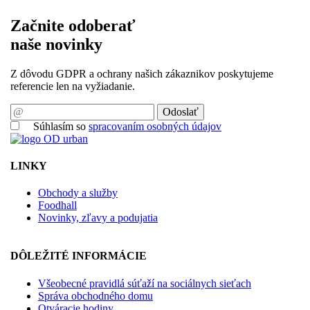
Začnite odoberať
naše novinky
Z dôvodu GDPR a ochrany našich zákaznikov poskytujeme
referencie len na vyžiadanie.
Odoslať
Súhlasím so
spracovaním osobných údajov
LINKY
Obchody a služby
Foodhall
Novinky, zľavy a podujatia
DÔLEŽITÉ INFORMÁCIE
Všeobecné pravidlá súťaží na sociálnych sieťach
Správa obchodného domu
Otváracie hodiny