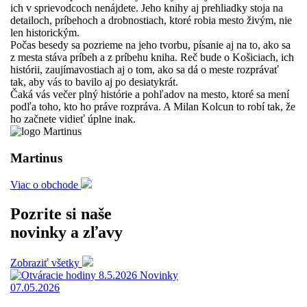
ich v sprievodcoch nenájdete. Jeho knihy aj prehliadky stoja na
detailoch, príbehoch a drobnostiach, ktoré robia mesto živým, nie
len historickým.
Počas besedy sa pozrieme na jeho tvorbu, písanie aj na to, ako sa
z mesta stáva príbeh a z príbehu kniha. Reč bude o Košiciach, ich
histórii, zaujímavostiach aj o tom, ako sa dá o meste rozprávať
tak, aby vás to bavilo aj po desiatykrát.
Čaká vás večer plný histórie a pohľadov na mesto, ktoré sa mení
podľa toho, kto ho práve rozpráva. A Milan Kolcun to robí tak, že
ho začnete vidieť úplne inak.
Martinus
Viac o obchode
Pozrite si naše
novinky a zľavy
Zobraziť všetky
Novinky
07.05.2026