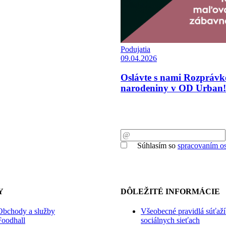
Podujatia
09.04.2026
Oslávte s nami Rozprávk
narodeniny v OD Urban!
Súhlasím so
spracovaním o
Y
DÔLEŽITÉ INFORMÁCIE
Obchody a služby
Všeobecné pravidlá súťaží
Foodhall
sociálnych sieťach