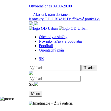
Otvorené
dnes
09.00-20.00
Ako sa k nám dostanete
Kontakty
OD URBAN
Darčekové poukážky
Obchody a služby
Novinky, zľavy a podujatia
Foodhall
Orientačný plán
SK
Hľadať
SK
Menu