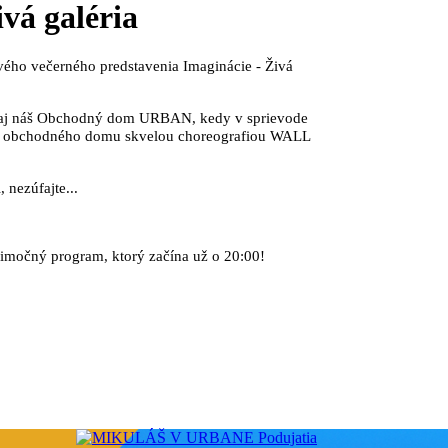
vá galéria
vého ve
č
erného predstavenia Imaginácie
- Živá
l aj náš Obchodný dom URBAN, kedy v sprievode
ádu obchodného domu skvelou choreografiou WALL
, nezúfajte...
nimo
č
ný program, ktorý za
č
ína už o 20:00!
Podujatia